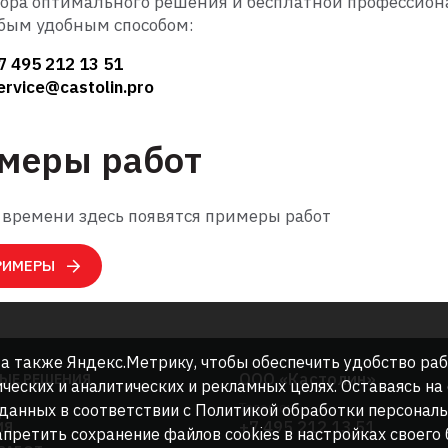
ора оптимального решения и бесплатной профессиона
бым удобным способом:
7 495 212 13 51
ervice@castolin.pro
меры работ
 времени здесь появятся примеры работ
РИМЕРЫ
, а также Яндекс.Метрику, чтобы обеспечить удобство ра
ООО «Кастолин»
ЫЕ РЕШЕНИЯ
ических и аналитических и рекламных целях. Оставаясь на
Телефон
 данных в соответствии с Политикой обработки персонал
+7 495 212 13 51
ИЯ
претить сохранение файлов cookies в настройках своего 