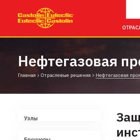
ОТРАС
Нефтегазовая п
Главная
Отраслевые решения
Нефтегазовая пр
Защ
Узлы
инс
Брошюры