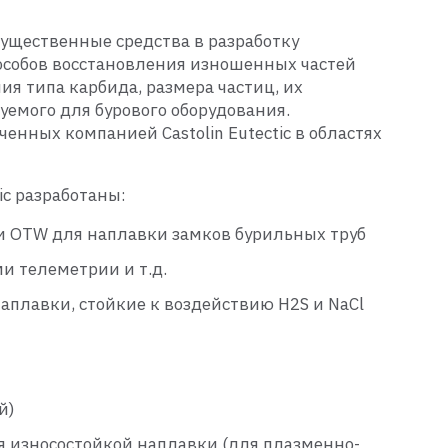
существенные средства в разработку
пособов восстановления изношенных частей
я типа карбида, размера частиц, их
уемого для бурового оборудования.
енных компанией Castolin Eutectic в областях
c разработаны:
и OTW для наплавки замков бурильных труб
и телеметрии и т.д.
плавки, стойкие к воздействию H2S и NaCl
й)
я износостойкой наплавки (для плазменно-