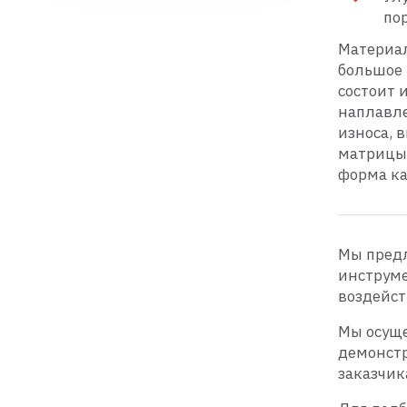
по
Материал
большое 
состоит 
наплавле
износа, 
матрицы 
форма ка
Мы предл
инструме
воздейс
Мы осуще
демонстр
заказчик