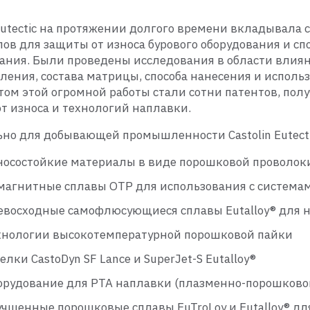
 Eutectic на протяжении долгого времени вкладывала 
ов для защиты от износа бурового оборудования и с
ания. Были проведены исследования в области влияни
ления, состава матрицы, способа нанесения и использ
том этой огромной работы стали сотни патентов, получ
т износа и технологий наплавки.
но для добывающей промышленности Castolin Eutecti
носостойкие материалы в виде порошковой проволок
магнитные сплавы OTP для использования с системам
евосходные самофлюсующиеся сплавы Eutalloy® для на
хнологии высокотемпературной порошковой пайки
елки CastoDyn SF Lance и SuperJet-S Eutalloy®
орудование для PTA наплавки (плазменно-порошково
учшенные порошковые сплавы EuTroLoy и Eutalloy® дл