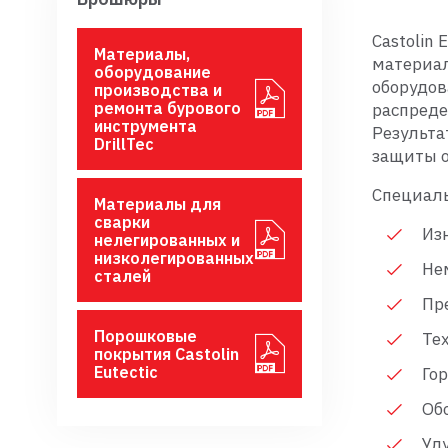
Castolin
Материалы,
материал
оборудование
оборудов
производства и
ремонта бурового
распреде
инструмента
Результа
DrillTec
защиты о
Специаль
Материалы для
сварки
Из
нелегированных и
низколегированных
Не
сталей
Пр
Порошковые
Те
покрытия Castolin
Eutectic
Гор
Об
Ул