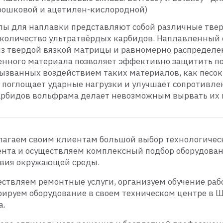
рошковой и ацетилен-кислородной)
ы для наплавки представляют собой различные тверд
количество ультратвёрдых карбидов. Наплавленный 
из твердой вязкой матрицы и равномерно распределе
нного материала позволяет эффективно защитить пов
вызванных воздействием таких материалов, как песок,
поглощает ударные нагрузки и улучшает сопротивлен
рбидов вольфрама делает невозможным вырвать их 
агаем своим клиентам большой выбор технологичес
нта и осуществляем комплексный подбор оборудовани
твия окружающей среды.
ствляем ремонтные услуги, организуем обучение работ
ируем оборудование в своем техническом центре в Щё
а.